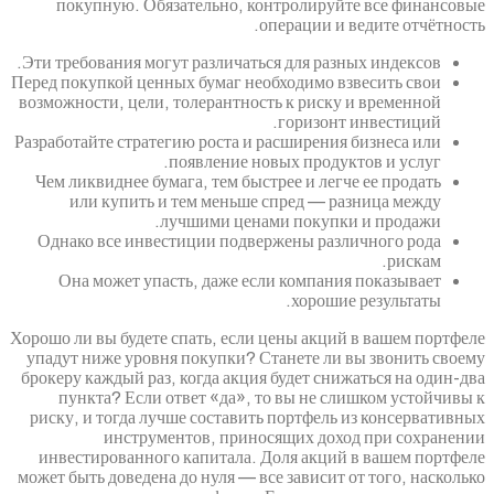
покупную. Обязательно, контролируйте
операции и ве
Эти требования могут различаться для разны
Перед покупкой ценных бумаг необходимо взв
возможности, цели, толерантность к риску и
горизонт и
Разработайте стратегию роста и расширения б
появление новых продукт
Чем ликвиднее бумага, тем быстрее и легче
или купить и тем меньше спред — раз
лучшими ценами покупки 
Однако все инвестиции подвержены разли
Она может упасть, даже если компания 
хорошие 
Хорошо ли вы будете спать, если цены акций 
упадут ниже уровня покупки? Станете ли в
брокеру каждый раз, когда акция будет снижа
пункта? Если ответ «да», то вы не сли
риску, и тогда лучше составить портфель и
инструментов, приносящих доход
инвестированного капитала. Доля акций 
может быть доведена до нуля — все зависит от