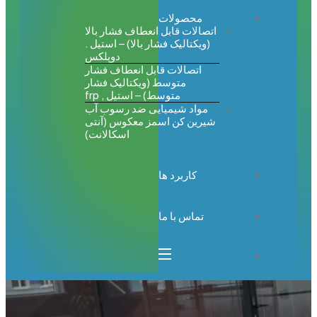
محصولات
اتصالات قابل انعطاف فشار بالا
(ویکتالیک فشار بالا) – استیل .
دوپلکس
اتصالات قابل انعطاف فشار
متوسط (ویکتالیک فشار
متوسط) – استیل , frp
مواد شیمیایی ضد رسوب آب
شیرین کن اسمز معکوس (آنتی
اسکالانت)
کاربرد ها
تماس با ما