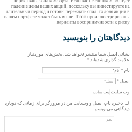
широка ваша зона комфорта. Если вас не
падение цены ваших акций, поскольку вы
длительный период и готовы переждать спад,
вашем портфеле может быть выше. three пр
варианты восприим
را بنویسید
منتشر نخواهد شد.
بخش‌های موردنیاز
اند
*
یل و وبسایت من در مرورگر برای زمانی که دوباره
.