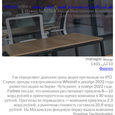
جدید پذیر قشم
>
اخبار و رسانه
>
Что
>
Финтех
Нужно Знать Про Акции Иностр
Для Тестиров
Так определяют диапазон цены акции пр
Сервис аренды электросамокатов Whoosh в д
разместил акции на бирже. Чуть ранее, в н
Forbes писали, что компания рассчитывае
млрд рублей и ориентируется на оценку ко
рублей. Прогнозы не оправдались — компани
млрд рублей, а рыночная стоимость сос
рублей. На Московскую фондовую биржу
Posit