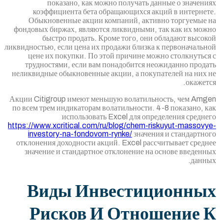
показано, как можно получать да
коэффициента бета обращающихся акц
Обыкновенные акции компаний, актив
фондовых биржах, являются ликвидными, т
быстро продать. Кроме того, они 
ликвидностью, если цена их продажи близка 
цене их покупки. По этой причине мож
трудностями, если вам понадобится не
неликвидные обыкновенные акции, а покупа
Акции Citigroup имеют меньшую волатильн
по всем трем индикаторам волатильности. 4
использовать Excel для опре
https://www.xcritical.com/ru/blog/chem-ri
investory-na-fondovom-rynke/
значени
отклонения доходности акций. Excel расс
значение и стандартное отклонение на 
Виды Инвестиц
Рисков И Отнош