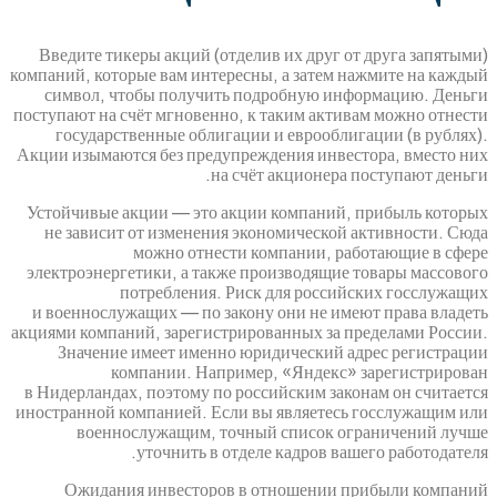
Введите тикеры акций (отделив их друг от
компаний, которые вам интересны, а затем н
символ, чтобы получить подробную инф
поступают на счёт мгновенно, к таким актив
государственные облигации и еврооблиг
Акции изымаются без предупреждения инвест
на счёт акционера п
Устойчивые акции — это акции компаний, 
не зависит от изменения экономической 
можно отнести компании, раб
электроэнергетики, а также производящие 
потребления. Риск для российс
и военнослужащих — по закону они не име
акциями компаний, зарегистрированных за пр
Значение имеет именно юридический ад
компании. Например, «Яндекс» 
в Нидерландах, поэтому по российским зако
иностранной компанией. Если вы являетесь 
военнослужащим, точный список ог
уточнить в отделе кадров ваш
Ожидания инвесторов в отношении п