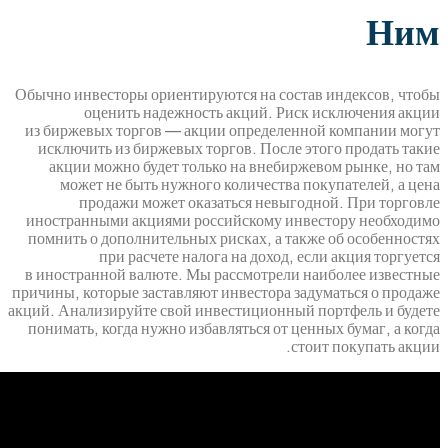
Обычно инвесторы ориентируются на состав 
оценить надежность акций. Риск и
из биржевых торгов — акции определенной
исключить из биржевых торгов. После это
акции можно будет только на внебиржев
может не быть нужного количества пок
продажи может оказаться невыгодн
иностранными акциями российскому инвес
помнить о дополнительных рисках, а также
при расчете налога на доход, есл
в иностранной валюте. Мы рассмотрели наи
причины, которые заставляют инвестора заду
акций. Анализируйте свой инвестиционный по
понимать, когда нужно избавляться от ценны
стоит